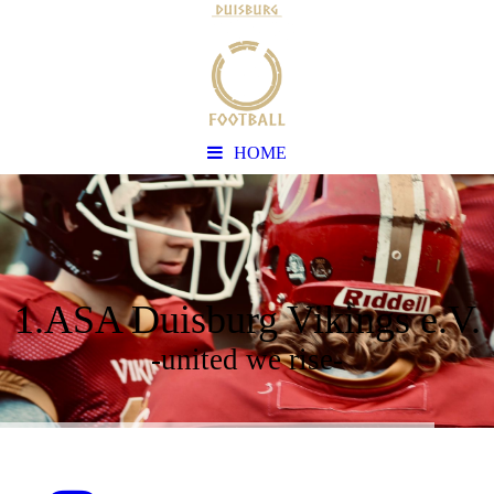
HOME
1.ASA Duisburg Vikings e.V.
-united we rise-